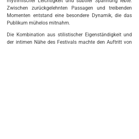
rhythmischer Leichtigkeit und subtiler Spannung lebte.
Zwischen zurückgelehnten Passagen und treibenden
Momenten entstand eine besondere Dynamik, die das
Publikum mühelos mitnahm.
Die Kombination aus stilistischer Eigenständigkeit und
der intimen Nähe des Festivals machte den Auftritt von
International Music zu einem markanten Bestandteil des
Heimspiels 2025 – lässig, klangstark und voller
Charakter.